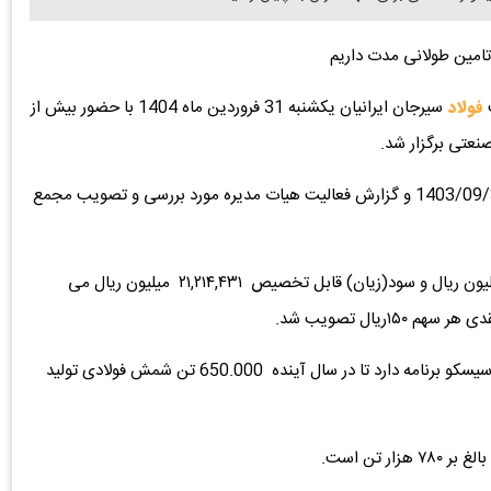
 تامین طولانی مدت داریم
فولاد
سیرجان ایرانیان یکشنبه 31 فروردین ماه 1404 با حضور بیش از
در این جلسه صورت‌های مالی شرکت برای سال منتهی به 1403/09/30 و گزارش فعالیت هیات مدیره مورد بررسی و تصویب مجمع
بر اساس مصوبات مجمع، سود‌(زیان) خالص ۲۰,۶۱۵,۰۳۶ میلیون ریال و سود‌(زیان) قابل تخصیص ۲۱,۲۱۴,۴۳۱ میلیون ریال می
در این جلسه به برنامه های شرکت برای آینده نیز اشاره شد. سیسکو برنامه دارد تا در سال آینده 650.000 تن شمش فولادی تولید