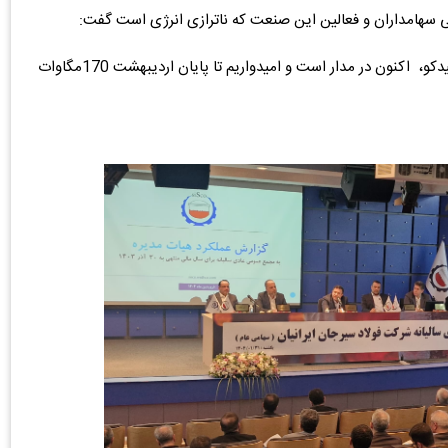
سهامداران و فعالین این صنعت که ناترازی انرژی است گفت:
200 مگاوات تولید سیکل گازی نیروگاه بوتیا، از شرکت‌های میدکو، اکنون در مدار است و امیدواریم تا پایان اردیبهشت 170مگاوات