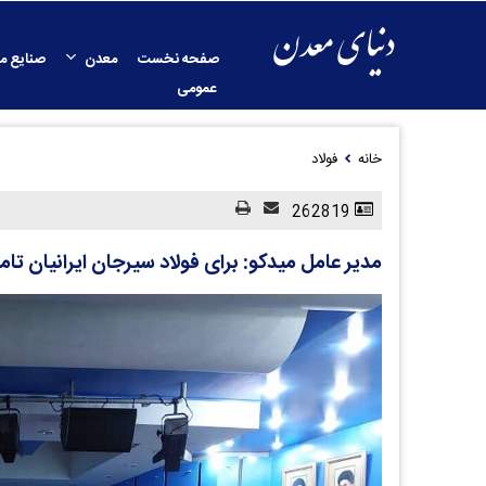
صفحه نخست
معدن
صنایع م
عمومی
خانه
فولاد
262819
مدیر عامل میدکو: برای فولاد سیرجان ایرانیان تا