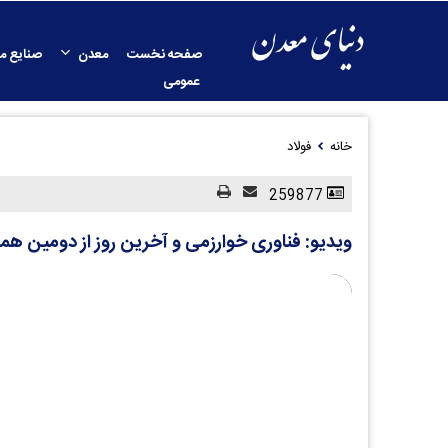
صفحه نخست
معدن
صنایع م
عمومی
خانه
فولاد
259877
ویدیو: فناوری خوارزمی و آخرین روز از دومین هما