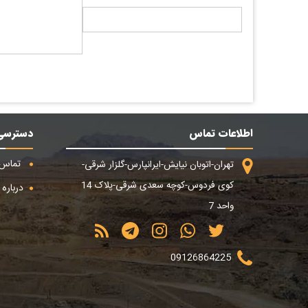
اطلاعات تماس
دسترسی
تماس ب
تهران-اتوبان نیایش-ایرانپارس-گلزار شرقی-
کوی فردوس-کوچه سعدی شرقی-پلاک 14
درباره م
واحد 7
09126864225