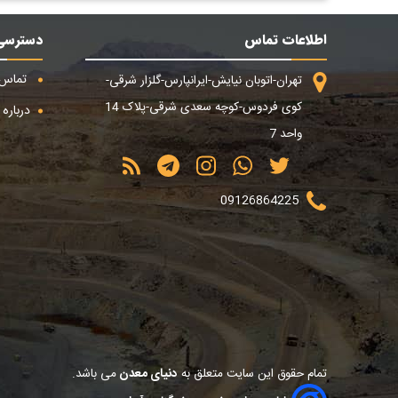
اطلاعات تماس
دسترسی
تماس ب
تهران-اتوبان نیایش-ایرانپارس-گلزار شرقی-
کوی فردوس-کوچه سعدی شرقی-پلاک 14
درباره م
واحد 7
09126864225
تمام حقوق این سایت متعلق به
دنیای معدن
می باشد.