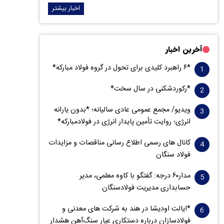
اخبار بیشتر
آخرین اخبار
*۶ راهبرد کلیدی برای تحول در گروه فولاد مبارکه*
*رکوردشکنی در سال سخت*
ویدیو/ مجمع عمومی عادی سالیانه؛ *بدون یارانه
انرژی؛ روایت تأمین پایدار انرژی در فولادمبارکه*
کانال های رسمی اطلاع رسانی مناقصات و مزایدات
فولاد سنگان
مدار‌۶٠ درجه: گفتگو با کاوه معلمی، مدیر
حسابداری مدیریت فولادسنگان
*ایالت اودیشا در هند به شرکت های معدنی و
فولادسازان درباره دستکاری عیار سنگ‌آهن هشدار