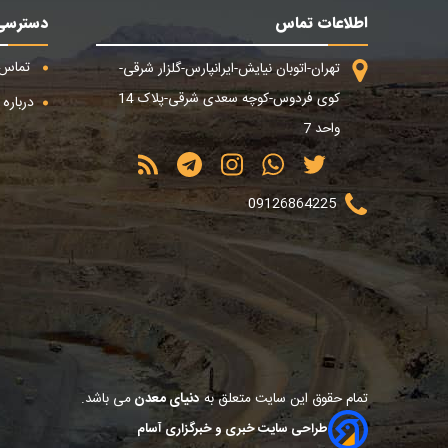
اطلاعات تماس
دسترسی
تماس ب
تهران-اتوبان نیایش-ایرانپارس-گلزار شرقی-
کوی فردوس-کوچه سعدی شرقی-پلاک 14
درباره م
واحد 7
09126864225
تمام حقوق این سایت متعلق به
دنیای معدن
می باشد.
طراحی سایت خبری و خبرگزاری آسام