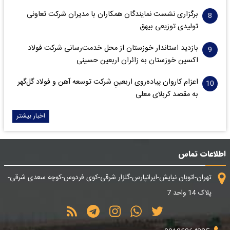
برگزاری نشست نمایندگان همکاران با مدیران شرکت تعاونی
تولیدی توزیعی بیهق
بازدید استاندار خوزستان از محل خدمت‌رسانی شرکت فولاد
اکسین خوزستان به زائران اربعین حسینی
اعزام کاروان پیاده‌روی اربعینِ شرکت توسعه آهن و فولاد گل‌گهر
به مقصد کربلای معلی
اخبار بیشتر
اطلاعات تماس
تهران-اتوبان نیایش-ایرانپارس-گلزار شرقی-کوی فردوس-کوچه سعدی شرقی-
پلاک 14 واحد 7