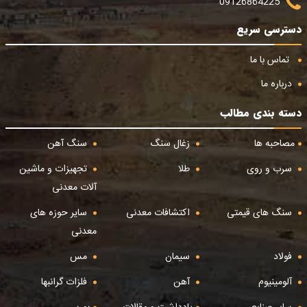
09126864225
دسترسی سریع
تماس با ما
درباره ما
دسته بندی مطالب
مصاحبه ها
زغال سنگ
سنگ آهن
سرب و روی
طلا
تجهیزات و ماشین
آلات معدنی
سنگ های قیمتی
اکتشافات معدنی
سایر حوزه های
معدنی
فولاد
سیمان
مس
آلومینیوم
آهن
فلزات گرانبها