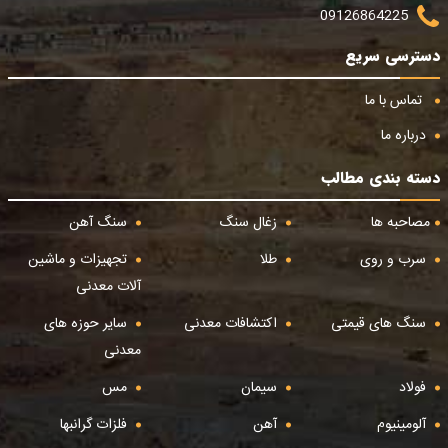
09126864225
دسترسی سریع
تماس با ما
درباره ما
دسته بندی مطالب
مصاحبه ها
زغال سنگ
سنگ آهن
سرب و روی
طلا
تجهیزات و ماشین
آلات معدنی
سنگ های قیمتی
اکتشافات معدنی
سایر حوزه های
معدنی
فولاد
سیمان
مس
آلومینیوم
آهن
فلزات گرانبها