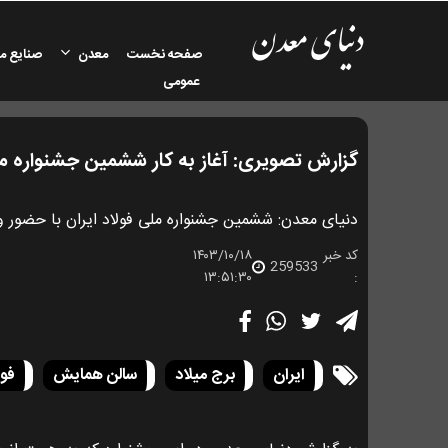
صفحه نخست
معدن
صنایع م
عمومی
گزارش تصویری: آغاز به کار ششمین جشنواره مل
دنیای معدن: ششمین جشنواره ملی فولاد ایران با حضور وز
کد خبر
۱۴۰۳/۱۰/۱۸
259533
۱۳:۵۱:۳۰
:
ایران
برج میلاد
سالن همایش
فول