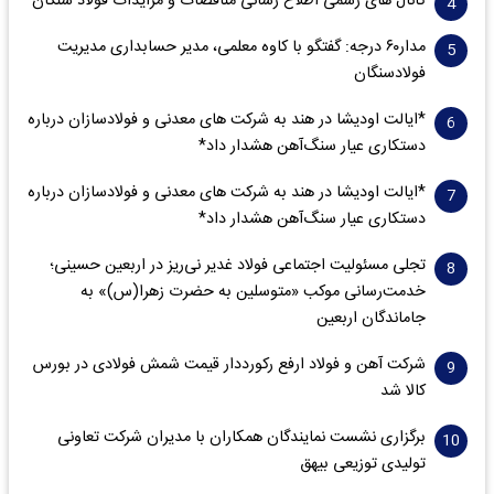
کانال های رسمی اطلاع رسانی مناقصات و مزایدات فولاد سنگان
مدار‌۶٠ درجه: گفتگو با کاوه معلمی، مدیر حسابداری مدیریت
فولادسنگان
*ایالت اودیشا در هند به شرکت های معدنی و فولادسازان درباره
دستکاری عیار سنگ‌آهن هشدار داد*
*ایالت اودیشا در هند به شرکت های معدنی و فولادسازان درباره
دستکاری عیار سنگ‌آهن هشدار داد*
تجلی مسئولیت اجتماعی فولاد غدیر نی‌ریز در اربعین حسینی؛
خدمت‌رسانی موکب «متوسلین به حضرت زهرا(س)» به
جاماندگان اربعین
شرکت آهن و فولاد ارفع رکورددار قیمت شمش فولادی در بورس
کالا شد
برگزاری نشست نمایندگان همکاران با مدیران شرکت تعاونی
تولیدی توزیعی بیهق