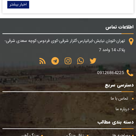
اخبار بیشتر
اطلاعات تماس
تهران-اتوبان نیایش-ایرانپارس-گلزار شرقی-کوی فردوس-کوچه سعدی شرقی-
پلاک 14 واحد 7
09126864225
دسترسی سریع
تماس با ما
درباره ما
دسته بندی مطالب
مصاحبه ها
زغال سنگ
سنگ آهن