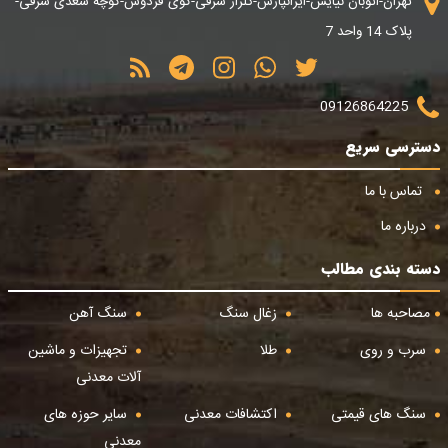
تهران-اتوبان نیایش-ایرانپارس-گلزار شرقی-کوی فردوس-کوچه سعدی شرقی-
پلاک 14 واحد 7
09126864225
دسترسی سریع
تماس با ما
درباره ما
دسته بندی مطالب
مصاحبه ها
زغال سنگ
سنگ آهن
سرب و روی
طلا
تجهیزات و ماشین
آلات معدنی
سنگ های قیمتی
اکتشافات معدنی
سایر حوزه های
معدنی