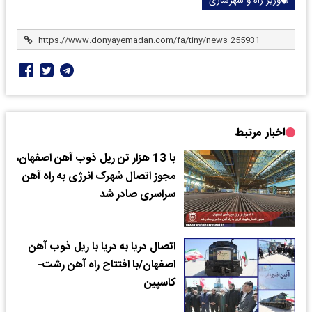
وزیر راه و شهرسازی
اخبار مرتبط
با 13 هزار تن ریل ذوب آهن اصفهان،
مجوز اتصال شهرک انرژی به راه آهن
سراسری صادر شد
اتصال دریا به دریا با ریل ذوب آهن
اصفهان/با افتتاح راه آهن رشت-
کاسپین