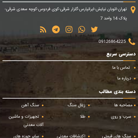
تهران-اتوبان نیایش-ایرانپارس-گلزار شرقی-کوی فردوس-کوچه سعدی شرقی-
پلاک 14 واحد 7
09126864225
دسترسی سریع
تماس با ما
درباره ما
دسته بندی مطالب
مصاحبه ها
زغال سنگ
سنگ آهن
سرب و روی
طلا
تجهیزات و ماشین
آلات معدنی
سنگ های قیمتی
اکتشافات معدنی
سایر حوزه های