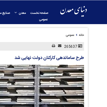
صفحه نخست
معدن
صنایع م
عمومی
خانه
عمومی
265637
طرح ساماندهی کارکنان دولت نهایی شد