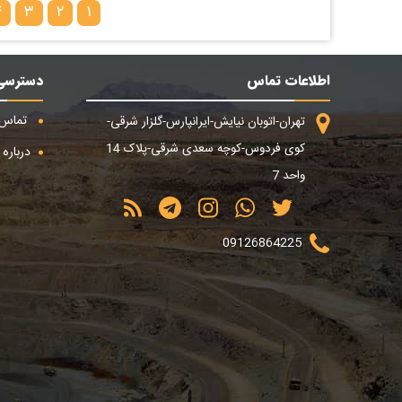
۴
۳
۲
۱
اطلاعات تماس
دسترسی
تماس ب
تهران-اتوبان نیایش-ایرانپارس-گلزار شرقی-
کوی فردوس-کوچه سعدی شرقی-پلاک 14
درباره م
واحد 7
09126864225