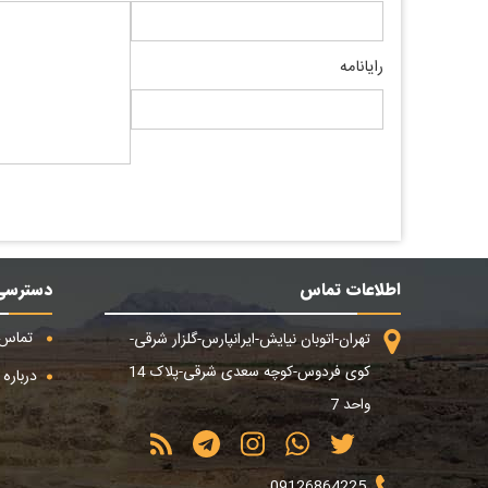
رایانامه
اطلاعات تماس
دسترسی
تماس ب
تهران-اتوبان نیایش-ایرانپارس-گلزار شرقی-
کوی فردوس-کوچه سعدی شرقی-پلاک 14
درباره م
واحد 7
09126864225