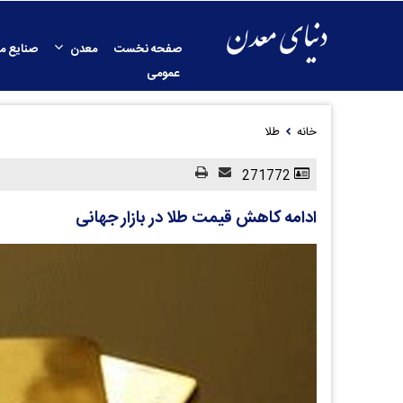
صفحه نخست
معدن
صنایع م
عمومی
خانه
طلا
271772
ادامه کاهش قیمت طلا در بازار جهانی