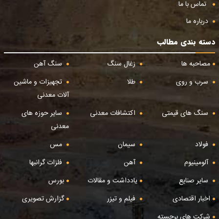
تماس با ما
درباره ما
دسته بندی مطالب
مصاحبه ها
زغال سنگ
سنگ آهن
سرب و روی
طلا
تجهیزات و ماشین
آلات معدنی
سنگ های قیمتی
اکتشافات معدنی
سایر حوزه های
معدنی
فولاد
سیمان
مس
آلومینیوم
آهن
فلزات گرانبها
سایر صنایع
یادداشت و مقالات
بورس
اخبار اقتصادی
فیلم و تیزر
گزارش تصویری
شرکت های برجسته