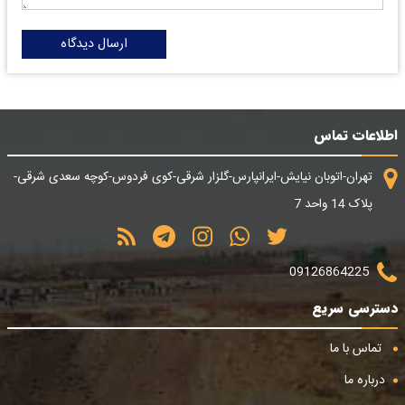
ارسال دیدگاه
اطلاعات تماس
تهران-اتوبان نیایش-ایرانپارس-گلزار شرقی-کوی فردوس-کوچه سعدی شرقی-
پلاک 14 واحد 7
09126864225
دسترسی سریع
تماس با ما
درباره ما