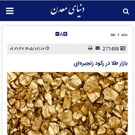
A
خانه
طلا
۱۴۰۵/۰۲/۰۷ ۰۹:۲۱:۴۷
271498
بازار طلا در رکود زنجیره‌ای