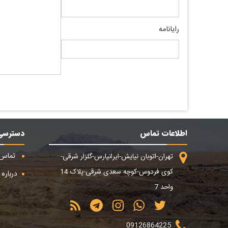
رایانامه
اطلاعات تماس
دسترسی
تماس ب
تهران-اتوبان نیایش-ایرانپارس-گلزار شرقی-
کوی فردوس-کوچه سعدی شرقی-پلاک 14
درباره م
واحد 7
09126864225