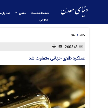
صفحه نخست
معدن
صنایع م
عمومی
خانه
طلا
260348
عملکرد طلای جهانی متفاوت شد