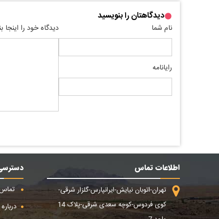
دیدگاهتان را بنویسید
نام شما
دیدگاه خود را اینجا ب
رایانامه
اطلاعات تماس
دسترسی
تماس ب
تهران-اتوبان نیایش-ایرانپارس-گلزار شرقی-
کوی فردوس-کوچه سعدی شرقی-پلاک 14
درباره م