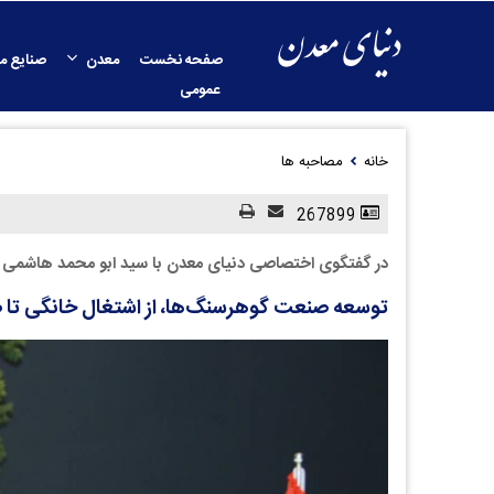
صفحه نخست
معدن
صنایع م
عمومی
خانه
مصاحبه ها
267899
در گفتگوی اختصاصی دنیای معدن با سید ابو محمد هاشم
توسعه صنعت گوهرسنگ‌ها، از اشتغال خانگی تا صا