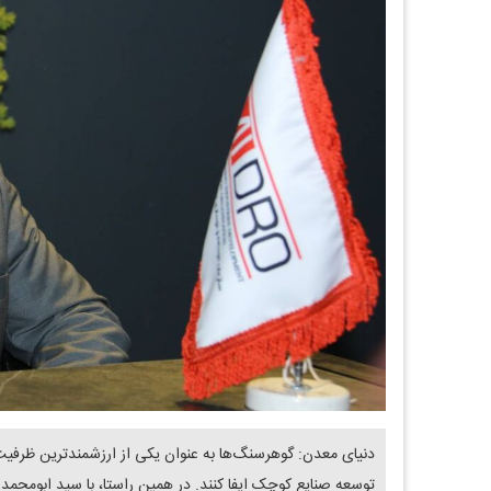
دنیای معدن: گوهرسنگ‌ها به عنوان یکی از ارزشمندترین ظرفیت‌ه
توسعه صنایع کوچک ایفا کنند. در همین راستا، با سید ابومحم