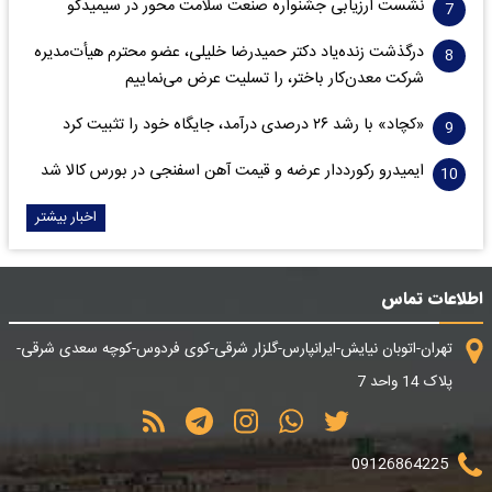
نشست ارزیابی جشنواره صنعت سلامت‌ محور در سیمیدکو
درگذشت زنده‌یاد دکتر حمیدرضا خلیلی، عضو محترم هیأت‌مدیره
شرکت معدن‌کار باختر، را تسلیت عرض می‌نماییم
«کچاد» با رشد ۲۶ درصدی درآمد، جایگاه خود را تثبیت کرد
ایمیدرو رکورددار عرضه و قیمت آهن اسفنجی در بورس کالا شد
اخبار بیشتر
اطلاعات تماس
تهران-اتوبان نیایش-ایرانپارس-گلزار شرقی-کوی فردوس-کوچه سعدی شرقی-
پلاک 14 واحد 7
09126864225