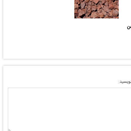
ن
نویسید: