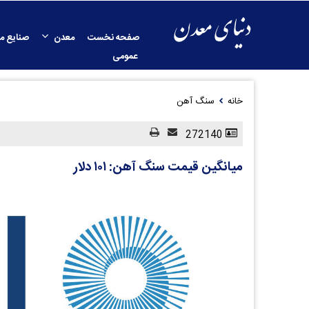
صفحه نخست
معدن
صنایع م
عمومی
خانه
سنگ آهن
272140
میانگین قیمت سنگ آهن: ۱۰۱ دلار