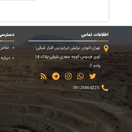
اطلاعات تماس
دسترسی
تماس ب
تهران-اتوبان نیایش-ایرانپارس-گلزار شرقی-
کوی فردوس-کوچه سعدی شرقی-پلاک 14
درباره م
واحد 7
09126864225