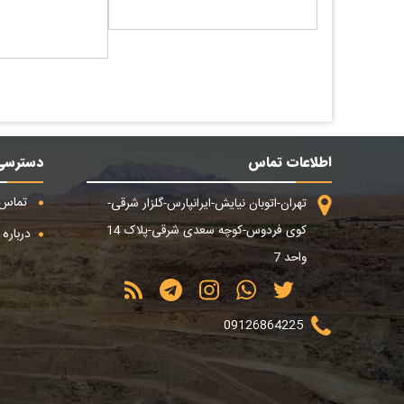
اطلاعات تماس
دسترسی
تماس ب
تهران-اتوبان نیایش-ایرانپارس-گلزار شرقی-
کوی فردوس-کوچه سعدی شرقی-پلاک 14
درباره م
واحد 7
09126864225