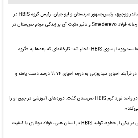
به گزارش دنیای معدن، در دیداری که هفته گذشته میان الکساندر ووچیچ، رئیس‌جمهور صربستان و لیو جیان، رئیس گروه HBIS در
پکن برگزار شد، ووچیچ از نقش این شرکت چینی در احیای کارخانه فولاد Smederevo و تاثیر مثبت آن بر زندگی مردم صربستان در
این دیدار همزمان با دهمین سالگرد خرید کارخانه بحران‌زده «اسمدروو» از سوی HBIS انجام شد؛ کارخانه‌ای که بعدها به «گروه
آزمایشگاه مشترک دو کشور تایید کرد که سنگ‌آهن صربستان در فرآیند احیای هیدروژنی به درجه احیای ۹۹.۷۴ درصد دست یافته و
دوشان کاستیچ، معاون بخش کوره‌های حرارتی و انبار اسلب در واحد نورد گرم HBIS صربستان گفت: دوره‌های آموزشی در چین او را
ی‌کند».
همچنین به تازگی پژوهشگران موفق شدند به‌صورت آزمایشی در یکی از خطوط تولید HBIS در استان هبی، فولاد دوفازی با کیفیت