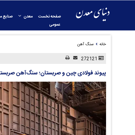
صفحه نخست
معدن
صنایع م
عمومی
خانه
سنگ آهن
272121
پیوند فولادی چین و صربستان؛ سنگ‌آهن صربستا