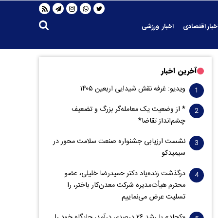
خبار اقتصادی
اخبار ورزشی
آخرین اخبار
ویدیو: غرفه نقش شیدایی اربعین ۱۴۰۵
* از وضعیت یک معامله‌گر بزرگ و تضعیف
چشم‌انداز تقاضا*
نشست ارزیابی جشنواره صنعت سلامت‌ محور در
سیمیدکو
درگذشت زنده‌یاد دکتر حمیدرضا خلیلی، عضو
محترم هیأت‌مدیره شرکت معدن‌کار باختر، را
تسلیت عرض می‌نماییم
«کچاد» با رشد ۲۶ درصدی درآمد، جایگاه خود را