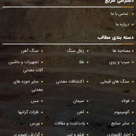
دسترسی سریع
تماس با ما
درباره ما
دسته بندی مطالب
مصاحبه ها
زغال سنگ
سنگ آهن
سرب و روی
طلا
تجهیزات و ماشین
آلات معدنی
سنگ های قیمتی
اکتشافات معدنی
سایر حوزه های
معدنی
فولاد
سیمان
مس
آلومینیوم
آهن
فلزات گرانبها
سایر صنایع
یادداشت و مقالات
بورس
اخبار اقتصادی
فیلم و تیزر
گزارش تصویری