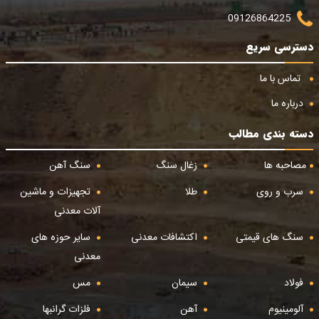
09126864225
دسترسی سریع
تماس با ما
درباره ما
دسته بندی مطالب
مصاحبه ها
زغال سنگ
سنگ آهن
سرب و روی
طلا
تجهیزات و ماشین
آلات معدنی
سنگ های قیمتی
اکتشافات معدنی
سایر حوزه های
معدنی
فولاد
سیمان
مس
آلومینیوم
آهن
فلزات گرانبها