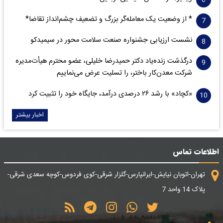
* از وضعیت یک معامله‌گر بزرگ و تضعیف چشم‌انداز تقاضا*
نشست ارزیابی جشنواره صنعت سلامت‌ محور در سیمیدکو
درگذشت زنده‌یاد دکتر حمیدرضا خلیلی، عضو محترم هیأت‌مدیره
شرکت معدن‌کار باختر، را تسلیت عرض می‌نماییم
«کچاد» با رشد ۲۶ درصدی درآمد، جایگاه خود را تثبیت کرد
اخبار بیشتر
اطلاعات تماس
تهران-اتوبان نیایش-ایرانپارس-گلزار شرقی-کوی فردوس-کوچه سعدی شرقی-
پلاک 14 واحد 7