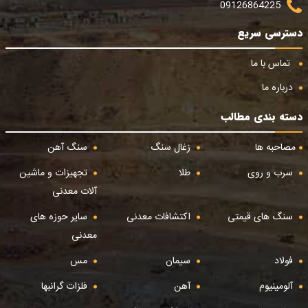
09126864225
دسترسی سریع
تماس با ما
درباره ما
دسته بندی مطالب
مصاحبه ها
زغال سنگ
سنگ آهن
سرب و روی
طلا
تجهیزات و ماشین
آلات معدنی
سنگ های قیمتی
اکتشافات معدنی
سایر حوزه های
معدنی
فولاد
سیمان
مس
آلومینیوم
آهن
فلزات گرانبها