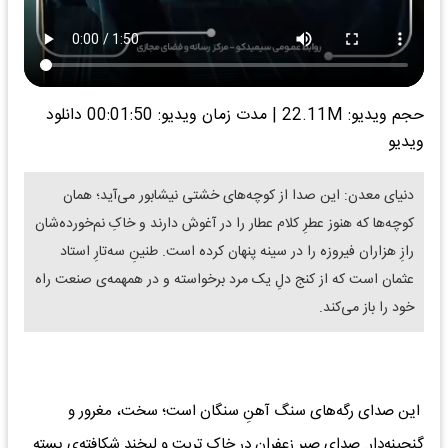
حجم ویدیو: 22.11M
|
مدت زمان ویدیو: 00:01:50
دانلود
ویدیو
دنیای معدن: این صدا از کوچه‌های خشتی نیشابور می‌آید؛ همان
کوچه‌ها که هنوز عطرِ کلام عطار را در آغوش دارند و خاکِ نم‌خورده‌شان
رازِ هزاران فیروزه را در سینه پنهان کرده است. طنینِ سه‌تارِ استاد
عثمان است که از کنج دلِ یک مرد برخواسته و در همهمه‌ی صنعت راه
خود را باز می‌کند.
این صدای رگه‌های سنگ آهنِ سنگان است؛ سخت، مغرور و
گنجینه‌دار. صدای صبرِ زعفران در خاکِ تربت و لبخندِ شکافته‌ی پسته