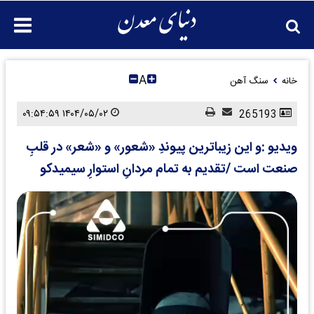
A
خانه
سنگ آهن
۱۴۰۴/۰۵/۰۲ ۰۹:۵۴:۵۹
265193
ویدیو :و این زیباترین پیوندِ «شعور» و «شعر» در قلبِ
صنعت است /تقدیم به تمام مردانِ استوارِ سیمیدکو