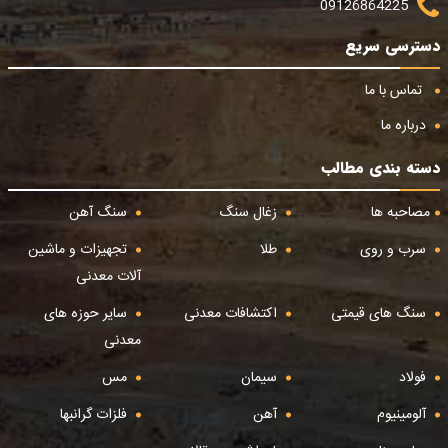
09126864225
دسترسی سریع
تماس با ما
درباره ما
دسته بندی مطالب
مصاحبه ها
زغال سنگ
سنگ آهن
سرب و روی
طلا
تجهیزات و ماشین
آلات معدنی
سنگ های قیمتی
اکتشافات معدنی
سایر حوزه های
معدنی
فولاد
سیمان
مس
آلومینیوم
آهن
فلزات گرانبها