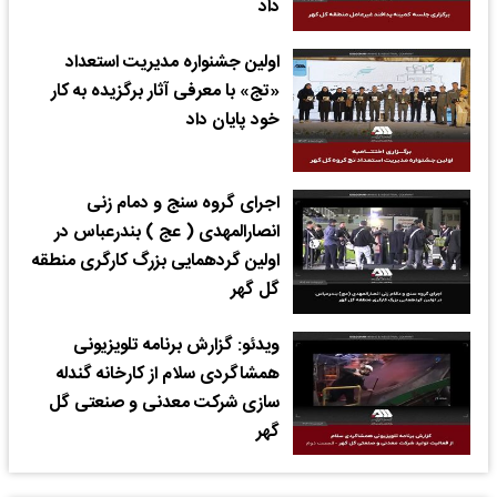
داد
اولین جشنواره مدیریت استعداد
«تج» با معرفی آثار برگزیده به کار
خود پایان داد
اجرای گروه سنج و دمام زنی
انصارالمهدی ( عج ) بندرعباس در
اولین گردهمایی بزرگ کارگری منطقه
گل گهر
ویدئو: گزارش برنامه تلویزیونی
همشاگردی سلام از کارخانه گندله
سازی شرکت معدنی و صنعتی گل
گهر