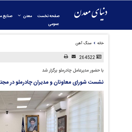
صفحه نخست
معدن
صنایع م
عمومی
خانه
سنگ آهن
264522
با حضور مدیرعامل چادرملو برگزار شد
نشست شورای معاونان و مدیران چادرملو در مج