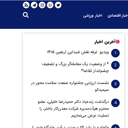
خبار اقتصادی
اخبار ورزشی
آخرین اخبار
ویدیو: غرفه نقش شیدایی اربعین ۱۴۰۵
* از وضعیت یک معامله‌گر بزرگ و تضعیف
چشم‌انداز تقاضا*
نشست ارزیابی جشنواره صنعت سلامت‌ محور در
سیمیدکو
درگذشت زنده‌یاد دکتر حمیدرضا خلیلی، عضو
محترم هیأت‌مدیره شرکت معدن‌کار باختر، را
تسلیت عرض می‌نماییم
«کچاد» با رشد ۲۶ درصدی درآمد، جایگاه خود را