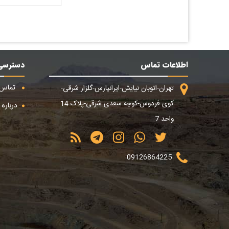
اطلاعات تماس
دسترسی
تماس ب
تهران-اتوبان نیایش-ایرانپارس-گلزار شرقی-
کوی فردوس-کوچه سعدی شرقی-پلاک 14
درباره م
واحد 7
09126864225