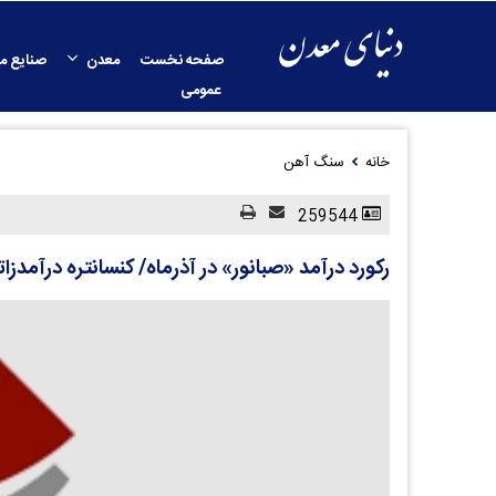
صفحه نخست
معدن
صنایع م
عمومی
خانه
سنگ آهن
259544
رکورد درآمد «صبانور» در آذرماه/ کنسانتره درآمد