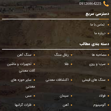
09126864225
دسترسی سریع
تماس با ما
درباره ما
دسته بندی مطالب
مصاحبه ها
زغال سنگ
سنگ آهن
سرب و روی
طلا
تجهیزات و ماشین
آلات معدنی
سنگ های قیمتی
اکتشافات معدنی
سایر حوزه های
معدنی
فولاد
سیمان
مس
آلومینیوم
آهن
فلزات گرانبها