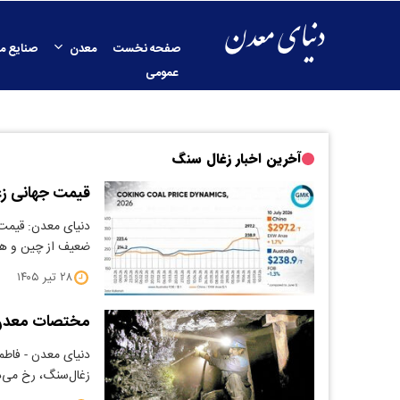
صفحه نخست
معدن
صنایع م
عمومی
آخرین اخبار زغال سنگ
قیمت جهانی ز
دنیای معدن: قیمت 
ضعیف از چین و ه
۲۸ تیر ۱۴۰۵
مختصات معدن‌
دنیای معدن - فاطمه
زغال‌سنگ، رخ می‌د