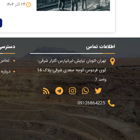
۲۴ آذر ۱۴۰۴
اطلاعات تماس
دسترسی
تماس ب
تهران-اتوبان نیایش-ایرانپارس-گلزار شرقی-
کوی فردوس-کوچه سعدی شرقی-پلاک 14
درباره م
واحد 7
09126864225