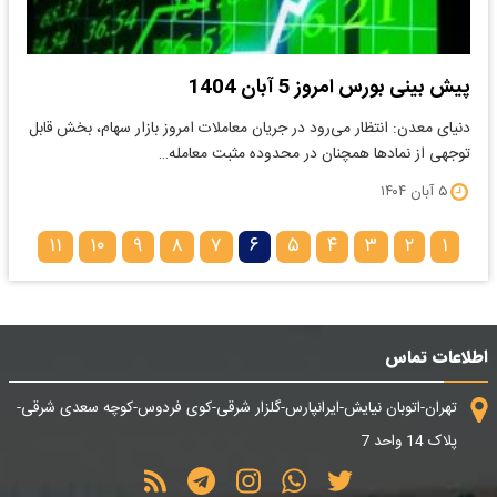
پیش بینی بورس امروز 5 آبان 1404
دنیای معدن: انتظار می‌رود در جریان معاملات امروز بازار سهام، بخش قابل
توجهی از نمادها همچنان در محدوده مثبت معامله…
۵ آبان ۱۴۰۴
۱۱
۱۰
۹
۸
۷
۶
۵
۴
۳
۲
۱
اطلاعات تماس
تهران-اتوبان نیایش-ایرانپارس-گلزار شرقی-کوی فردوس-کوچه سعدی شرقی-
پلاک 14 واحد 7