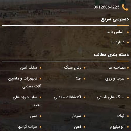
09126864225
دسترسی سریع
تماس با ما
درباره ما
دسته بندی مطالب
مصاحبه ها
زغال سنگ
سنگ آهن
سرب و روی
طلا
تجهیزات و ماشین
آلات معدنی
سنگ های قیمتی
اکتشافات معدنی
سایر حوزه های
معدنی
فولاد
سیمان
مس
آلومینیوم
آهن
فلزات گرانبها