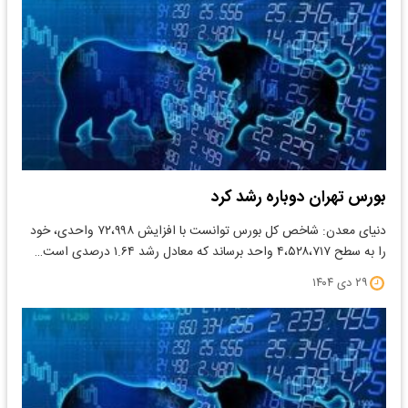
بورس تهران دوباره رشد کرد
دنیای معدن: شاخص کل بورس توانست با افزایش ۷۲،۹۹۸ واحدی، خود
را به سطح ۴،۵۲۸،۷۱۷ واحد برساند که معادل رشد ۱.۶۴ درصدی است…
۲۹ دی ۱۴۰۴