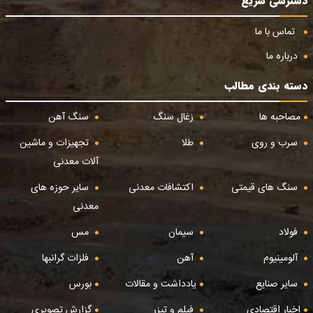
دسترسی سریع
تماس با ما
درباره ما
دسته بندی مطالب
مصاحبه ها
زغال سنگ
سنگ آهن
سرب و روی
طلا
تجهیزات و ماشین
آلات معدنی
سنگ های قیمتی
اکتشافات معدنی
سایر حوزه های
معدنی
فولاد
سیمان
مس
آلومینیوم
آهن
فلزات گرانبها
سایر صنایع
یادداشت و مقالات
بورس
اخبار اقتصادی
فیلم و تیزر
گزارش تصویری