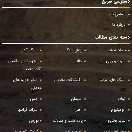
دسترسی سریع
تماس با ما
درباره ما
دسته بندی مطالب
مصاحبه ها
زغال سنگ
سنگ آهن
سرب و روی
طلا
تجهیزات و ماشین
آلات معدنی
سنگ های قیمتی
اکتشافات معدنی
سایر حوزه های
معدنی
فولاد
سیمان
مس
آلومینیوم
آهن
فلزات گرانبها
سایر صنایع
یادداشت و مقالات
بورس
اخبار اقتصادی
فیلم و تیزر
گزارش تصویری