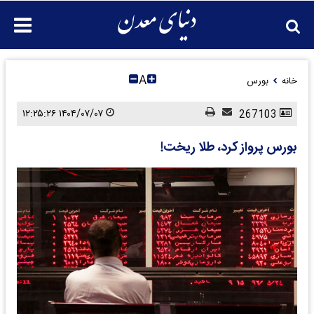
A
خانه
بورس
۱۴۰۴/۰۷/۰۷ ۱۲:۲۵:۲۶
267103
بورس پرواز کرد، طلا ریخت!