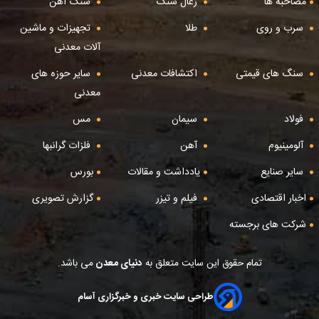
مصاحبه ها
زغال سنگ
سنگ آهن
سرب و روی
طلا
تجهیزات و ماشین
آلات معدنی
سنگ های قیمتی
اکتشافات معدنی
سایر حوزه های
معدنی
فولاد
سیمان
مس
آلومینیوم
آهن
فلزات گرانبها
سایر صنایع
یادداشت و مقالات
بورس
اخبار اقتصادی
فیلم و تیزر
گزارش تصویری
شرکت های برجسته
تمام حقوق این سایت متعلق به
دنیای معدن
می باشد.
طراحی سایت خبری و خبرگزاری آسام