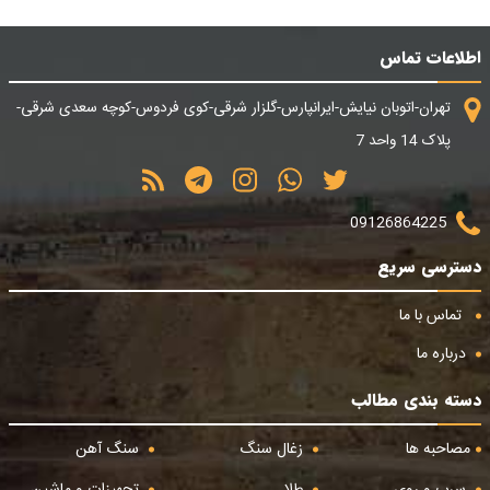
اطلاعات تماس
تهران-اتوبان نیایش-ایرانپارس-گلزار شرقی-کوی فردوس-کوچه سعدی شرقی-
پلاک 14 واحد 7
09126864225
دسترسی سریع
تماس با ما
درباره ما
دسته بندی مطالب
مصاحبه ها
زغال سنگ
سنگ آهن
سرب و روی
طلا
تجهیزات و ماشین