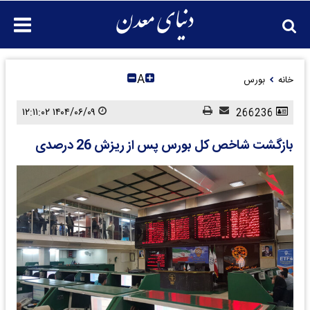
A
خانه
بورس
۱۴۰۴/۰۶/۰۹ ۱۲:۱۱:۰۲
266236
بازگشت شاخص کل بورس پس از ریزش 26 درصدی