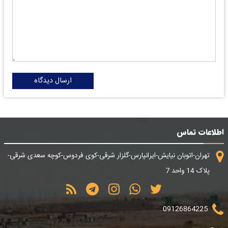
ارسال دیدگاه
اطلاعات تماس
تهران-اتوبان نیایش-ایرانپارس-گلزار شرقی-کوی فردوس-کوچه سعدی شرقی-
پلاک 14 واحد 7
09126864225