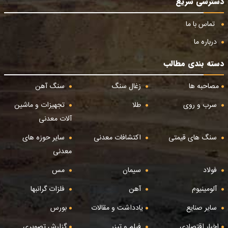
دسترسی سریع
تماس با ما
درباره ما
دسته بندی مطالب
مصاحبه ها
زغال سنگ
سنگ آهن
سرب و روی
طلا
تجهیزات و ماشین
آلات معدنی
سنگ های قیمتی
اکتشافات معدنی
سایر حوزه های
معدنی
فولاد
سیمان
مس
آلومینیوم
آهن
فلزات گرانبها
سایر صنایع
یادداشت و مقالات
بورس
اخبار اقتصادی
فیلم و تیزر
گزارش تصویری