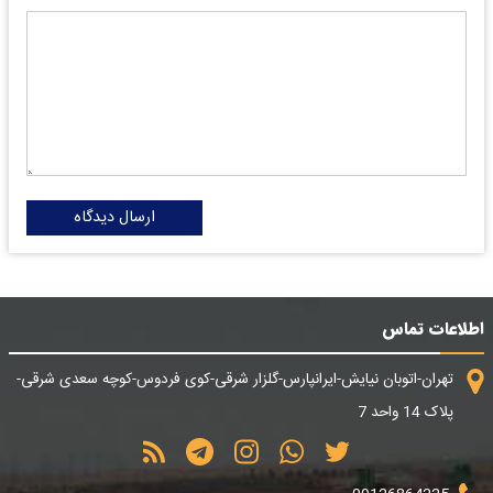
ارسال دیدگاه
اطلاعات تماس
تهران-اتوبان نیایش-ایرانپارس-گلزار شرقی-کوی فردوس-کوچه سعدی شرقی-
پلاک 14 واحد 7