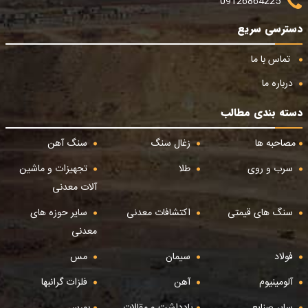
09126864225
دسترسی سریع
تماس با ما
درباره ما
دسته بندی مطالب
مصاحبه ها
زغال سنگ
سنگ آهن
سرب و روی
طلا
تجهیزات و ماشین
آلات معدنی
سنگ های قیمتی
اکتشافات معدنی
سایر حوزه های
معدنی
فولاد
سیمان
مس
آلومینیوم
آهن
فلزات گرانبها