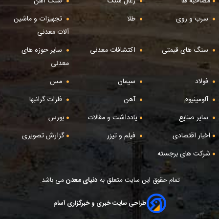
مصاحبه ها
زغال سنگ
سنگ آهن
سرب و روی
طلا
تجهیزات و ماشین
آلات معدنی
سنگ های قیمتی
اکتشافات معدنی
سایر حوزه های
معدنی
فولاد
سیمان
مس
آلومینیوم
آهن
فلزات گرانبها
سایر صنایع
یادداشت و مقالات
بورس
اخبار اقتصادی
فیلم و تیزر
گزارش تصویری
شرکت های برجسته
تمام حقوق این سایت متعلق به
دنیای معدن
می باشد.
طراحی سایت خبری و خبرگزاری آسام