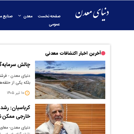
صفحه نخست
معدن
صنایع م
عمومی
آخرین اخبار اکتشافات معدنی
چالش سرمایه‌گ
دنیای معدن - فرشت
بلکه یکی از حلقه‌
۱۰ تیر ۱۴۰۵
کرباسیان: رشد
خارجی ممکن 
دنیای معدن- معاون