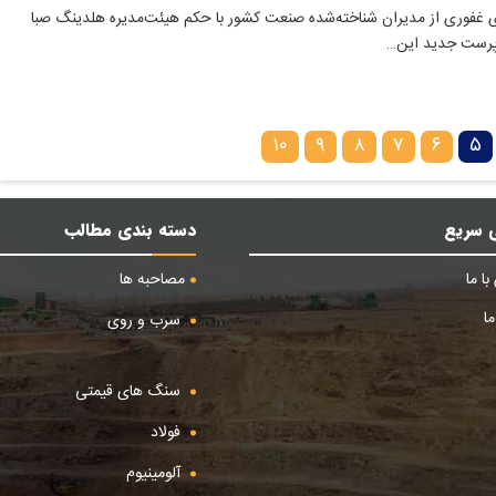
 غفوری از مدیران شناخته‌شده صنعت کشور با حکم هیئت‌مدیره هلدینگ صبا
رپرست جدید این…
۱۰
۹
۸
۷
۶
۵
 سریع
دسته بندی مطالب
ا ما
مصاحبه ها
ا
سرب و روی
سنگ های قیمتی
فولاد
آلومینیوم