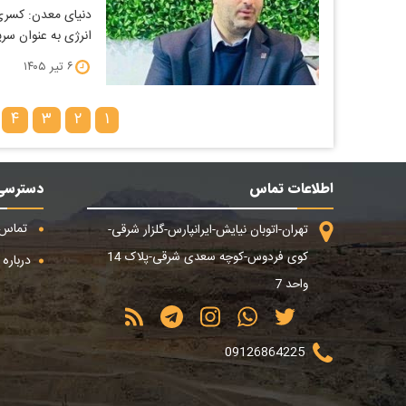
دنیای معدن: کسری
انرژی به عنوان س
۶ تیر ۱۴۰۵
۴
۳
۲
۱
اطلاعات تماس
دسترسی
تماس ب
تهران-اتوبان نیایش-ایرانپارس-گلزار شرقی-
کوی فردوس-کوچه سعدی شرقی-پلاک 14
درباره م
واحد 7
09126864225