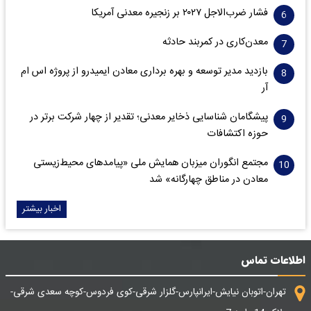
فشار ضرب‌الاجل ۲۰۲۷ بر زنجیره معدنی آمریکا
معدن‌کاری در کمربند حادثه
بازدید مدیر توسعه و بهره برداری معادن ایمیدرو از پروژه اس ام
آر
پیشگامان شناسایی ذخایر معدنی؛ تقدیر از چهار شرکت برتر در
حوزه اکتشافات‌
مجتمع انگوران میزبان همایش ملی «پیامدهای محیط‌زیستی
معادن در مناطق چهارگانه» شد
اخبار بیشتر
اطلاعات تماس
تهران-اتوبان نیایش-ایرانپارس-گلزار شرقی-کوی فردوس-کوچه سعدی شرقی-