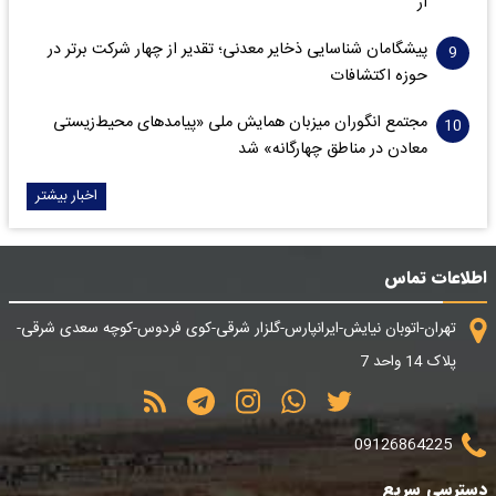
آر
پیشگامان شناسایی ذخایر معدنی؛ تقدیر از چهار شرکت برتر در
حوزه اکتشافات‌
مجتمع انگوران میزبان همایش ملی «پیامدهای محیط‌زیستی
معادن در مناطق چهارگانه» شد
اخبار بیشتر
اطلاعات تماس
تهران-اتوبان نیایش-ایرانپارس-گلزار شرقی-کوی فردوس-کوچه سعدی شرقی-
پلاک 14 واحد 7
09126864225
دسترسی سریع