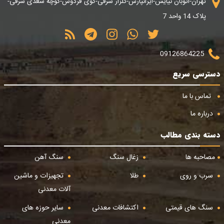
تهران-اتوبان نیایش-ایرانپارس-گلزار شرقی-کوی فردوس-کوچه سعدی شرقی-
پلاک 14 واحد 7
09126864225
دسترسی سریع
تماس با ما
درباره ما
دسته بندی مطالب
مصاحبه ها
زغال سنگ
سنگ آهن
سرب و روی
طلا
تجهیزات و ماشین
آلات معدنی
سنگ های قیمتی
اکتشافات معدنی
سایر حوزه های
معدنی