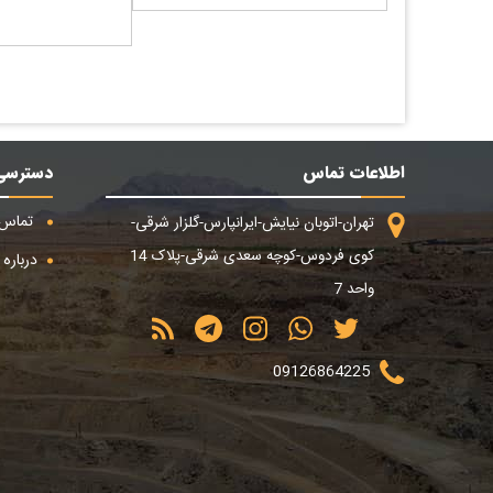
اطلاعات تماس
دسترسی
تماس ب
تهران-اتوبان نیایش-ایرانپارس-گلزار شرقی-
کوی فردوس-کوچه سعدی شرقی-پلاک 14
درباره م
واحد 7
09126864225