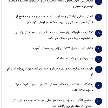
هم‌افزایی شرکت‌های تابعه ایمیدرو برای برگزاری باشکوه مراسم
اربعین حسینی
ایمنی، یعنی آرامش وجدان؛ بازدید میدانی مدیر مجتمع از
فرآیندهای عملیاتی و زیرساخت‌های ایمنی کوه دم
۶۳ ایده نوآورانه برتر معدنی به خط پایان رسیدند/ برگزاری
جشنواره «ایما» در «هفته دولت»
فشار ضرب‌الاجل ۲۰۲۷ بر زنجیره معدنی آمریکا
معدن‌کاری در کمربند حادثه
بازدید مدیر توسعه و بهره برداری معادن ایمیدرو از پروژه اس ام
آر
پیشگامان شناسایی ذخایر معدنی؛ تقدیر از چهار شرکت برتر در
حوزه اکتشافات‌
مجتمع انگوران میزبان همایش ملی «پیامدهای محیط‌زیستی
معادن در مناطق چهارگانه» شد