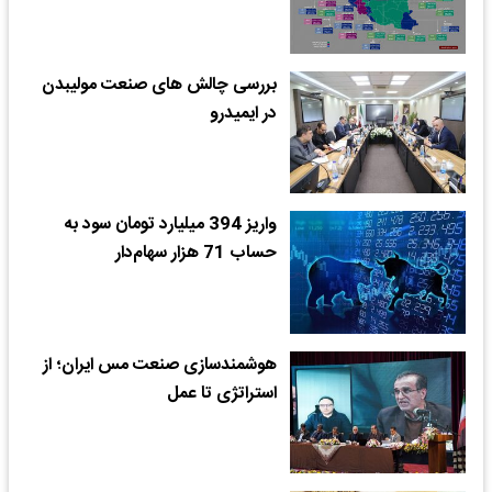
بررسی چالش های صنعت مولیبدن
در ایمیدرو
واریز 394 میلیارد تومان سود به
حساب 71 هزار سهام‌دار​
هوشمندسازی صنعت مس ایران؛ از
استراتژی تا عمل