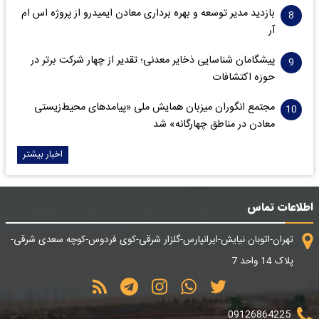
بازدید مدیر توسعه و بهره برداری معادن ایمیدرو از پروژه اس ام
آر
پیشگامان شناسایی ذخایر معدنی؛ تقدیر از چهار شرکت برتر در
حوزه اکتشافات‌
مجتمع انگوران میزبان همایش ملی «پیامدهای محیط‌زیستی
معادن در مناطق چهارگانه» شد
اخبار بیشتر
اطلاعات تماس
تهران-اتوبان نیایش-ایرانپارس-گلزار شرقی-کوی فردوس-کوچه سعدی شرقی-
پلاک 14 واحد 7
09126864225