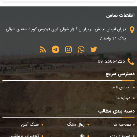
اطلاعات تماس
تهران-اتوبان نیایش-ایرانپارس-گلزار شرقی-کوی فردوس-کوچه سعدی شرقی-
پلاک 14 واحد 7
09126864225
دسترسی سریع
تماس با ما
درباره ما
دسته بندی مطالب
مصاحبه ها
زغال سنگ
سنگ آهن
سرب و روی
طلا
تجهیزات و ماشین