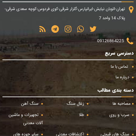
تهران-اتوبان نیایش-ایرانپارس-گلزار شرقی-کوی فردوس-کوچه سعدی شرقی-
پلاک 14 واحد 7
09126864225
دسترسی سریع
تماس با ما
درباره ما
دسته بندی مطالب
مصاحبه ها
زغال سنگ
سنگ آهن
سرب و روی
طلا
تجهیزات و ماشین
آلات معدنی
سنگ های قیمتی
اکتشافات معدنی
سایر حوزه های