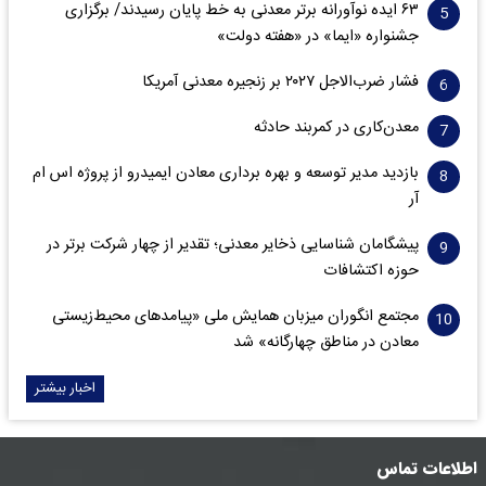
۶۳ ایده نوآورانه برتر معدنی به خط پایان رسیدند/ برگزاری
جشنواره «ایما» در «هفته دولت»
فشار ضرب‌الاجل ۲۰۲۷ بر زنجیره معدنی آمریکا
معدن‌کاری در کمربند حادثه
بازدید مدیر توسعه و بهره برداری معادن ایمیدرو از پروژه اس ام
آر
پیشگامان شناسایی ذخایر معدنی؛ تقدیر از چهار شرکت برتر در
حوزه اکتشافات‌
مجتمع انگوران میزبان همایش ملی «پیامدهای محیط‌زیستی
معادن در مناطق چهارگانه» شد
اخبار بیشتر
اطلاعات تماس