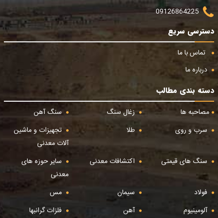
09126864225
دسترسی سریع
تماس با ما
درباره ما
دسته بندی مطالب
مصاحبه ها
زغال سنگ
سنگ آهن
سرب و روی
طلا
تجهیزات و ماشین
آلات معدنی
سنگ های قیمتی
اکتشافات معدنی
سایر حوزه های
معدنی
فولاد
سیمان
مس
آلومینیوم
آهن
فلزات گرانبها