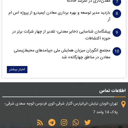
معدن‌کاری در کمربند حادثه
بازدید مدیر توسعه و بهره برداری معادن ایمیدرو از پروژه اس ام
آر
پیشگامان شناسایی ذخایر معدنی؛ تقدیر از چهار شرکت برتر در
حوزه اکتشافات‌
مجتمع انگوران میزبان همایش ملی «پیامدهای محیط‌زیستی
معادن در مناطق چهارگانه» شد
اخبار بیشتر
اطلاعات تماس
تهران-اتوبان نیایش-ایرانپارس-گلزار شرقی-کوی فردوس-کوچه سعدی شرقی-
پلاک 14 واحد 7