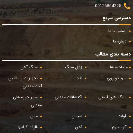
09126864225
دسترسی سریع
تماس با ما
درباره ما
دسته بندی مطالب
مصاحبه ها
زغال سنگ
سنگ آهن
سرب و روی
طلا
تجهیزات و ماشین
آلات معدنی
سنگ های قیمتی
اکتشافات معدنی
سایر حوزه های
معدنی
فولاد
سیمان
مس
آلومینیوم
آهن
فلزات گرانبها