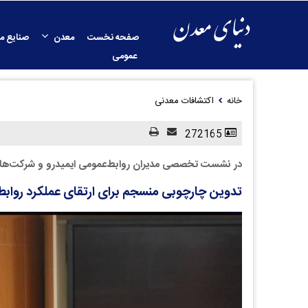
صفحه نخست
معدن
صنایع م
عمومی
خانه
اکتشافات معدنی
272165
در نشست تخصصی مدیران روابط‌عمومی ایمیدرو و شرکت‌های
تدوین چارچوبی منسجم برای ارتقای عملکرد روا